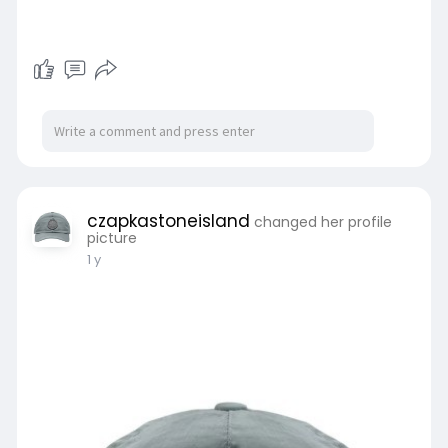
czapkastoneisland
changed her profile
picture
1 y