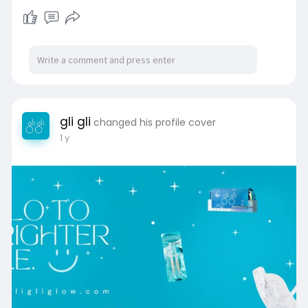
gli gli
changed his profile cover
1 y